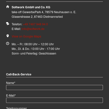
Softwork GmbH und Co. KG
take-off GewerbePark 4, 78579 Neuhausen o. E.
Glaserstrasse 2, 87463 Dietmannsried
Telefon:
+49 7467 948 94 0
E-Mail:
info@softwork.de
View on Google Maps
Mo. – Fr.: 08:00 Uhr – 12:00 Uhr
Mo., Di. & Do.: 13:00 Uhr - 17:00 Uhr
Sonn- und Feiertag: Geschlossen
Call-Back-Service
Pflichtfeld
Name
*
Pflichtfeld
E-Mail
*
Telefonnummer