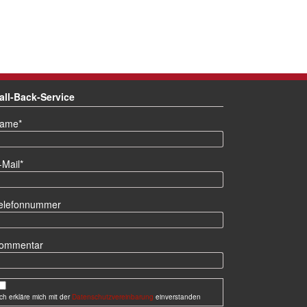
all-Back-Service
lichtfeld
ame
*
lichtfeld
-Mail
*
elefonnummer
ommentar
Ich erkläre mich mit der
Datenschutzvereinbarung
einverstanden