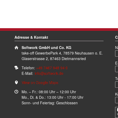
Adresse & Kontakt
C
Pf
Softwork GmbH und Co. KG
N
take-off GewerbePark 4, 78579 Neuhausen o. E.
Glaserstrasse 2, 87463 Dietmannsried
Pf
E
Telefon:
+49 7467 948 94 0
E-Mail:
info@softwork.de
T
View on Google Maps
Mo. – Fr.: 08:00 Uhr – 12:00 Uhr
K
Mo., Di. & Do.: 13:00 Uhr - 17:00 Uhr
Sonn- und Feiertag: Geschlossen