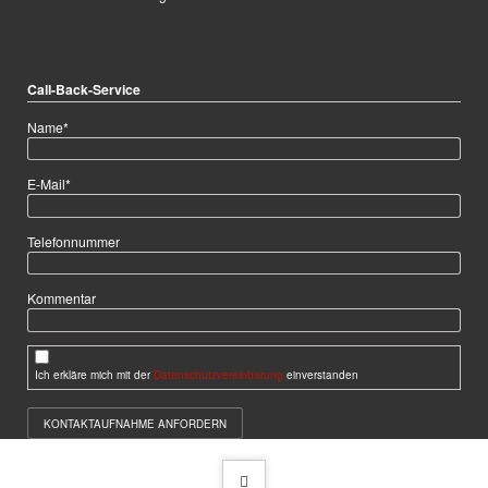
Call-Back-Service
Pflichtfeld
Name
*
Pflichtfeld
E-Mail
*
Telefonnummer
Kommentar
Ich erkläre mich mit der
Datenschutzvereinbarung
einverstanden
KONTAKTAUFNAHME ANFORDERN