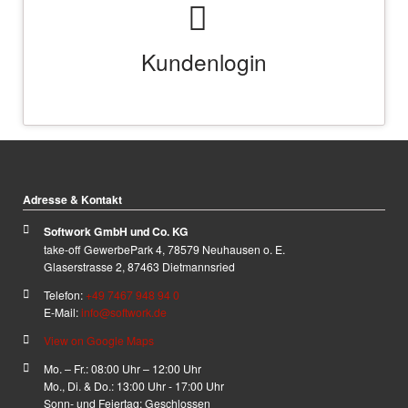
Hier können Sie sich am geschützten Kundenbereich
anmelden.
LOGIN
Adresse & Kontakt
Softwork GmbH und Co. KG
take-off GewerbePark 4, 78579 Neuhausen o. E.
Glaserstrasse 2, 87463 Dietmannsried
Telefon:
+49 7467 948 94 0
E-Mail:
info@softwork.de
View on Google Maps
Mo. – Fr.: 08:00 Uhr – 12:00 Uhr
Mo., Di. & Do.: 13:00 Uhr - 17:00 Uhr
Sonn- und Feiertag: Geschlossen